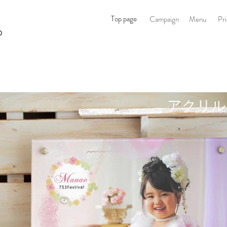
オ
Top page
Campaign
Menu
Pr
O
アクリル