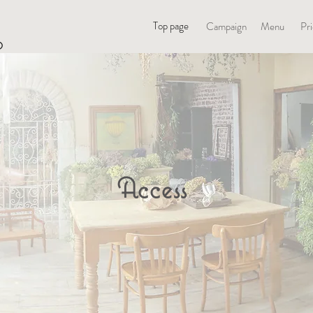
オ
Top page
Campaign
Menu
Pr
O
Access