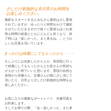
少しだけ刺激的な非日常のお時間を
お楽しみください。
撮影をスタートするとみなさん最初は少し緊張
されていますが、ゆったりと時間をかけて撮影
させていただきますので徐々に緊張もほぐれ表
情も時間の経過とともにどんどん良くなり、終
了時には『楽しかった。また来るね。』とうれ
しいお言葉を頂いています。
きっかけは綺麗にしてもらったから
・・・
久しぶりにお化粧したからとか、美容院に行っ
て綺麗にしてもらったからとか皆さんの気持ち
が上がった時でいいと思います。普段の自然な
表情から俳優さん、女優さんの様に少し演じて
頂いたり、日常より少しだけ刺激的な時間をお
楽しみください。
お気に入りの素敵なポートレート、肖像写真を
お約束します。
そしてお帰りの際、『あ～楽しかった。また来