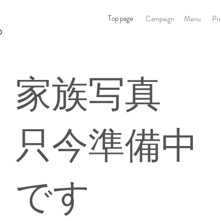
オ
Top page
Campaign
Menu
Pr
O
​家族写真
只今準備中
です