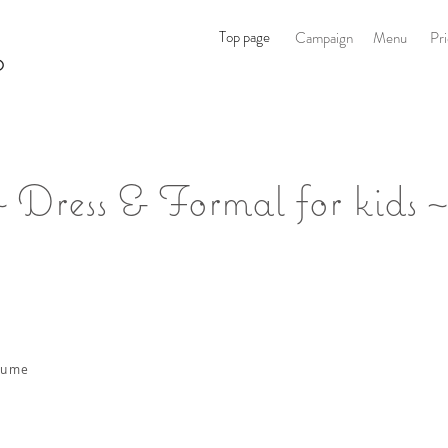
オ
Top page
Campaign
Menu
Pr
O
~ Dress & Formal for kids ~
tume